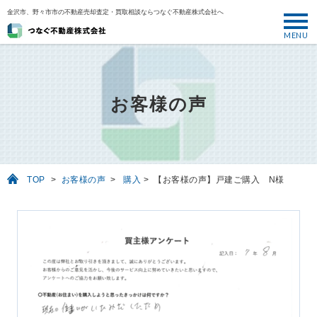
金沢市、野々市市の不動産売却査定・買取相談ならつなぐ不動産株式会社へ
MENU
トップ
ABOUT
お客様の声
売却について
SELL
売りたい
TOP
>
お客様の声
>
購入
>
【お客様の声】戸建ご購入 N様
BUY
買いたい
PERFORMANCE
実績
USEFUL
お役立ち情報