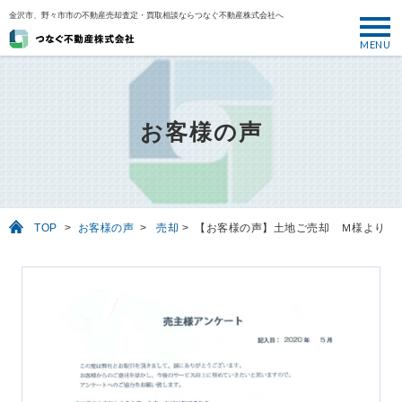
金沢市、野々市市の不動産売却査定・買取相談ならつなぐ不動産株式会社へ
MENU
トップ
ABOUT
お客様の声
売却について
SELL
売りたい
TOP
>
お客様の声
>
売却
>
【お客様の声】土地ご売却 Ｍ様より
BUY
買いたい
PERFORMANCE
実績
USEFUL
お役立ち情報