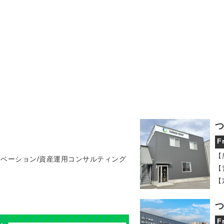
つ
F
【
ノベーション/資産運用コンサルティング
【
【
つ
F