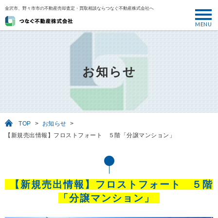
金沢市、野々市市の不動産売却査定・買取相談ならつなぐ不動産株式会社へ
MENU
トップ
ABOUT
お知らせ
売却について
SELL
売りたい
TOP
>
お知らせ
>
BUY
【新規売出情報】フロストフォート ５階「分譲マンション」
買いたい
PERFORMANCE
実績
【新規売出情報】フロストフォート ５階
USEFUL
「分譲マンション」
お役立ち情報