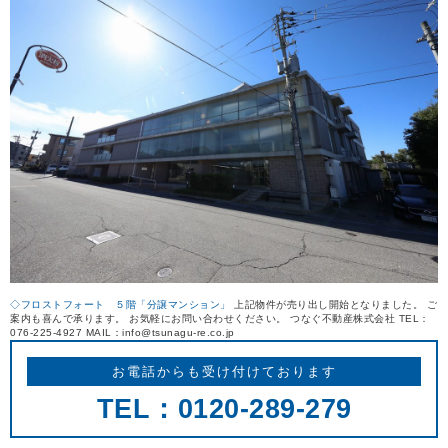
REASON
つなぐ不動産株式会社が
選ばれる理由
COMPANY
会社案内
◇フロストフォート ５階「分譲マンション」
上記物件が売り出し開始となりました。 ご
案内も喜んで承ります。 お気軽にお問い合わせください。 つなぐ不動産株式会社 TEL：
076-225-4927 MAIL：info@tsunagu-re.co.jp
お電話からも受け付けております
TEL：0120-289-279