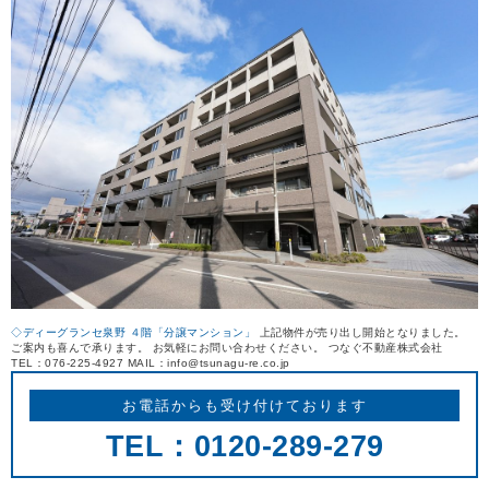
REASON
つなぐ不動産株式会社が
選ばれる理由
COMPANY
会社案内
◇ディーグランセ泉野 ４階「分譲マンション」
上記物件が売り出し開始となりました。
ご案内も喜んで承ります。 お気軽にお問い合わせください。 つなぐ不動産株式会社
TEL：076-225-4927 MAIL：info@tsunagu-re.co.jp
お電話からも受け付けております
TEL：0120-289-279