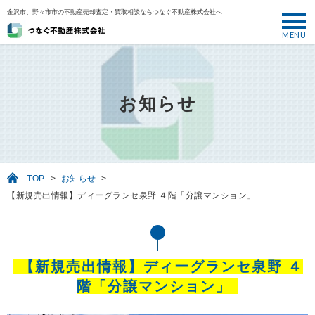
金沢市、野々市市の不動産売却査定・買取相談ならつなぐ不動産株式会社へ
MENU
トップ
ABOUT
お知らせ
売却について
SELL
売りたい
TOP
>
お知らせ
>
BUY
【新規売出情報】ディーグランセ泉野 ４階「分譲マンション」
買いたい
PERFORMANCE
実績
【新規売出情報】ディーグランセ泉野 ４
USEFUL
階「分譲マンション」
お役立ち情報