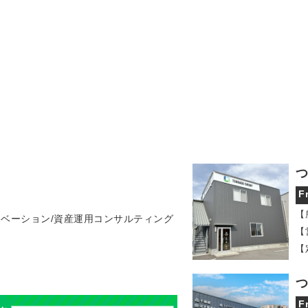
つ
F
【
ノベーション/資産運用コンサルティング
【
【
つ
F