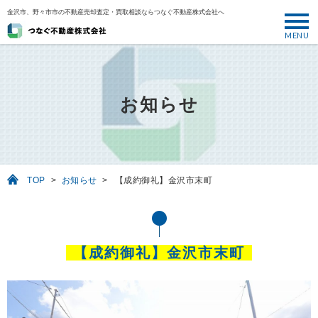
金沢市、野々市市の不動産売却査定・買取相談ならつなぐ不動産株式会社へ
MENU
トップ
ABOUT
お知らせ
売却について
SELL
売りたい
TOP
>
お知らせ
>
【成約御礼】金沢市末町
BUY
買いたい
PERFORMANCE
【成約御礼】金沢市末町
実績
USEFUL
お役立ち情報