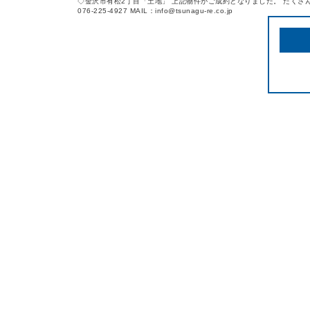
◇金沢市有松2丁目「土地」 上記物件がご成約となりました。 たくさ
076-225-4927 MAIL：info@tsunagu-re.co.jp