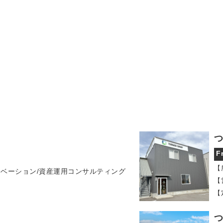
つ
F
【
ノベーション/資産運用コンサルティング
【
【
つ