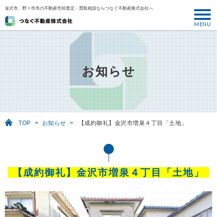
金沢市、野々市市の不動産売却査定・買取相談ならつなぐ不動産株式会社へ
MENU
トップ
ABOUT
お知らせ
売却について
SELL
売りたい
TOP
>
お知らせ
>
【成約御礼】金沢市増泉４丁目「土地」
BUY
買いたい
PERFORMANCE
【成約御礼】金沢市増泉４丁目「土地」
実績
USEFUL
お役立ち情報