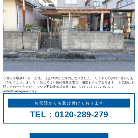
REASON
つなぐ不動産株式会社が
選ばれる理由
COMPANY
会社案内
◇金沢市増泉4丁目「土地」 上記物件がご成約となりました。 たくさんのお問い合わせあ
りがとうございました。 当社では不動産売却の査定・相談を承っております。 お気軽にお
問い合わせください。 つなぐ不動産株式会社 TEL：076-225-4927 MAIL：
info@tsunagu-re.co.jp
お電話からも受け付けております
TEL：0120-289-279