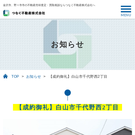
金沢市、野々市市の不動産売却査定・買取相談ならつなぐ不動産株式会社へ
MENU
トップ
ABOUT
お知らせ
売却について
SELL
売りたい
TOP
>
お知らせ
>
【成約御礼】白山市千代野西2丁目
BUY
買いたい
PERFORMANCE
【成約御礼】白山市千代野西2丁目
実績
USEFUL
お役立ち情報