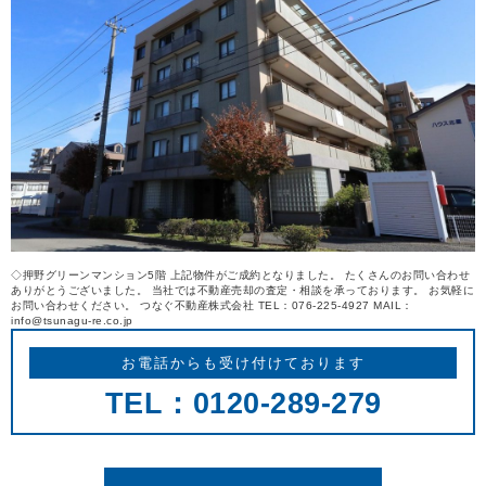
REASON
つなぐ不動産株式会社が
選ばれる理由
COMPANY
会社案内
◇押野グリーンマンション5階 上記物件がご成約となりました。 たくさんのお問い合わせ
ありがとうございました。 当社では不動産売却の査定・相談を承っております。 お気軽に
お問い合わせください。 つなぐ不動産株式会社 TEL：076-225-4927 MAIL：
info@tsunagu-re.co.jp
お電話からも受け付けております
TEL：0120-289-279