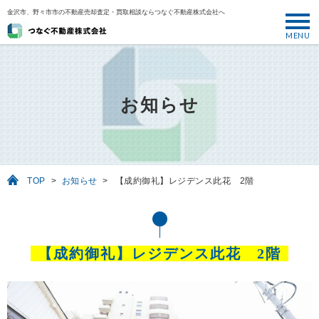
金沢市、野々市市の不動産売却査定・買取相談ならつなぐ不動産株式会社へ
MENU
トップ
ABOUT
お知らせ
売却について
SELL
売りたい
TOP
>
お知らせ
>
【成約御礼】レジデンス此花 2階
BUY
買いたい
PERFORMANCE
【成約御礼】レジデンス此花 2階
実績
USEFUL
お役立ち情報