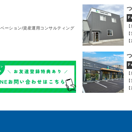
つ
F
【
ノベーション/資産運用コンサルティング
【
【
つ
F
【
【
【