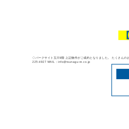
◇パークサイト玉川9階 上記物件がご成約となりました。 たくさんのお
225-4927 MAIL：info@tsunagu-re.co.jp