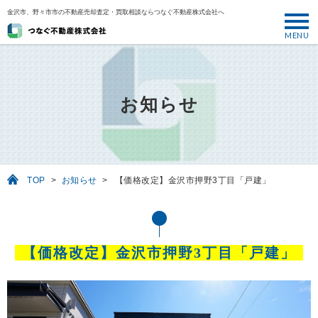
金沢市、野々市市の不動産売却査定・買取相談ならつなぐ不動産株式会社へ
MENU
トップ
ABOUT
お知らせ
売却について
SELL
売りたい
TOP
>
お知らせ
>
【価格改定】金沢市押野3丁目「戸建」
BUY
買いたい
PERFORMANCE
【価格改定】金沢市押野3丁目「戸建」
実績
USEFUL
お役立ち情報