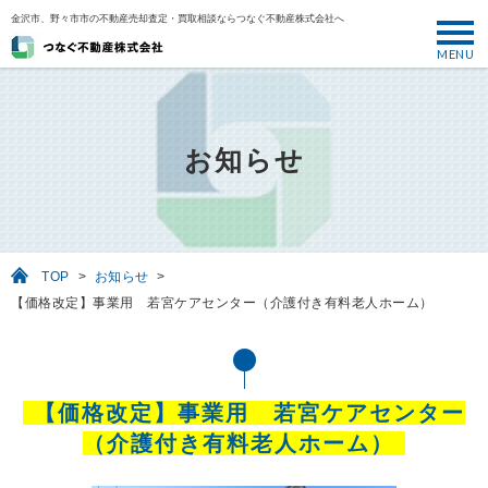
金沢市、野々市市の不動産売却査定・買取相談ならつなぐ不動産株式会社へ
MENU
トップ
ABOUT
お知らせ
売却について
SELL
売りたい
TOP
>
お知らせ
>
BUY
【価格改定】事業用 若宮ケアセンター（介護付き有料老人ホーム）
買いたい
PERFORMANCE
実績
【価格改定】事業用 若宮ケアセンター
USEFUL
（介護付き有料老人ホーム）
お役立ち情報