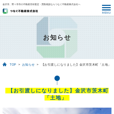
金沢市、野々市市の不動産売却査定・買取相談ならつなぐ不動産株式会社へ
MENU
トップ
ABOUT
お知らせ
売却について
SELL
売りたい
TOP
>
お知らせ
>
【お引渡しになりました】金沢市茨木町「土地」
BUY
買いたい
PERFORMANCE
【お引渡しになりました】金沢市茨木町
実績
「土地」
USEFUL
お役立ち情報