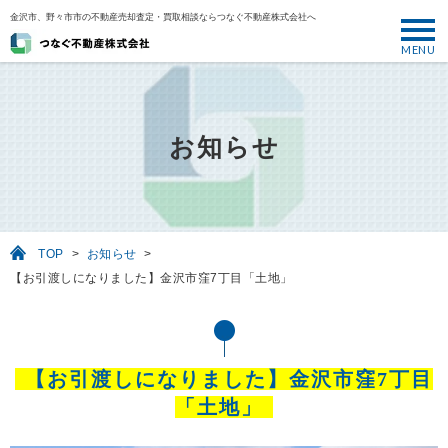
金沢市、野々市市の不動産売却査定・買取相談ならつなぐ不動産株式会社へ
MENU
トップ
ABOUT
お知らせ
売却について
SELL
売りたい
TOP
>
お知らせ
>
BUY
【お引渡しになりました】金沢市窪7丁目「土地」
買いたい
PERFORMANCE
実績
【お引渡しになりました】金沢市窪7丁目
USEFUL
「土地」
お役立ち情報