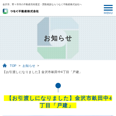
金沢市、野々市市の不動産売却査定・買取相談ならつなぐ不動産株式会社へ
MENU
トップ
ABOUT
お知らせ
売却について
SELL
売りたい
TOP
>
お知らせ
>
BUY
【お引渡しになりました】金沢市畝田中4丁目「戸建」
買いたい
PERFORMANCE
実績
【お引渡しになりました】金沢市畝田中4
USEFUL
丁目「戸建」
お役立ち情報