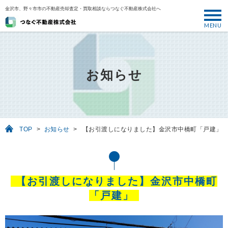
金沢市、野々市市の不動産売却査定・買取相談ならつなぐ不動産株式会社へ
MENU
トップ
ABOUT
お知らせ
売却について
SELL
売りたい
TOP
>
お知らせ
>
【お引渡しになりました】金沢市中橋町「戸建」
BUY
買いたい
PERFORMANCE
【お引渡しになりました】金沢市中橋町
実績
「戸建」
USEFUL
お役立ち情報