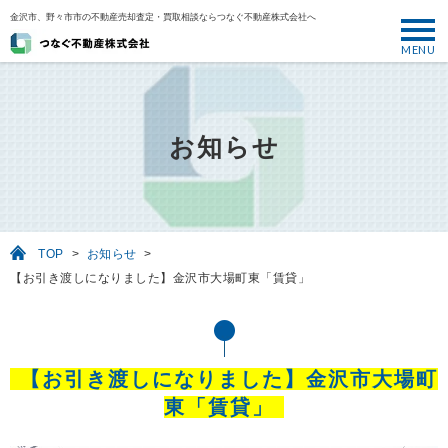
金沢市、野々市市の不動産売却査定・買取相談ならつなぐ不動産株式会社へ
MENU
トップ
ABOUT
お知らせ
売却について
SELL
売りたい
TOP
>
お知らせ
>
BUY
【お引き渡しになりました】金沢市大場町東「賃貸」
買いたい
PERFORMANCE
実績
【お引き渡しになりました】金沢市大場町
USEFUL
東「賃貸」
お役立ち情報