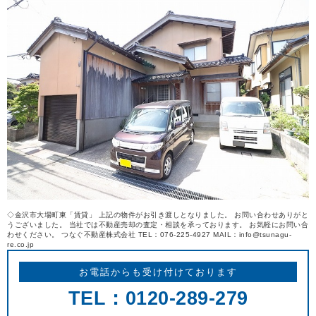
REASON
つなぐ不動産株式会社が
選ばれる理由
COMPANY
会社案内
◇金沢市大場町東「賃貸」 上記の物件がお引き渡しとなりました。 お問い合わせありがと
うございました。 当社では不動産売却の査定・相談を承っております。 お気軽にお問い合
わせください。 つなぐ不動産株式会社 TEL：076-225-4927 MAIL：info@tsunagu-
re.co.jp
お電話からも受け付けております
TEL：0120-289-279