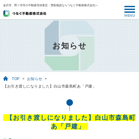
金沢市、野々市市の不動産売却査定・買取相談ならつなぐ不動産株式会社へ
MENU
トップ
ABOUT
お知らせ
売却について
SELL
売りたい
TOP
>
お知らせ
>
BUY
【お引き渡しになりました】白山市森島町あ「戸建」
買いたい
PERFORMANCE
実績
【お引き渡しになりました】白山市森島町
USEFUL
あ「戸建」
お役立ち情報