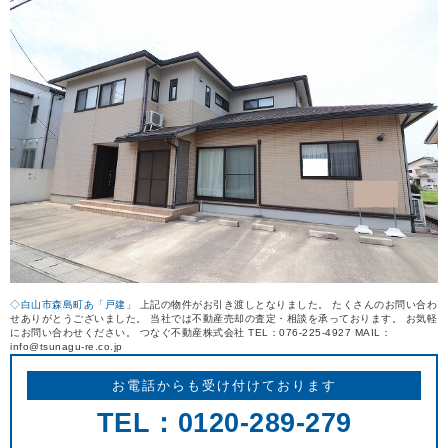
REASON
つなぐ不動産株式会社が
選ばれる理由
COMPANY
会社案内
◇白山市森島町あ「戸建」
上記の物件がお引き渡しとなりました。 たくさんのお問い合わ
せありがとうございました。 当社では不動産売却の査定・相談を承っております。 お気軽
にお問い合わせください。 つなぐ不動産株式会社 TEL：076-225-4927 MAIL：
info@tsunagu-re.co.jp
お電話からも受け付けております
TEL：0120-289-279