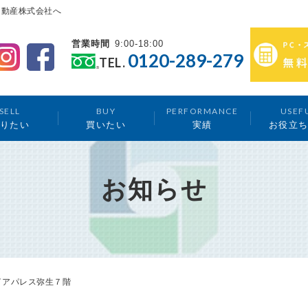
不動産株式会社へ
営業時間
9:00-18:00
0120-289-279
TEL.
SELL
BUY
PERFORMANCE
USEF
りたい
買いたい
実績
お役立
お知らせ
イアパレス弥生７階