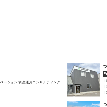
つ
F
【
ノベーション/資産運用コンサルティング
【
【
つ