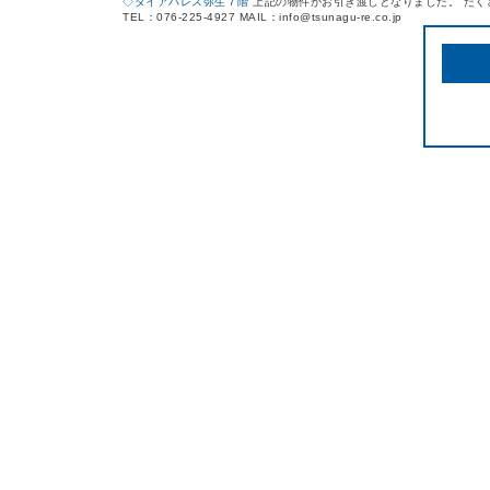
◇ダイアパレス弥生７階
上記の物件がお引き渡しとなりました。 たく
TEL：076-225-4927 MAIL：info@tsunagu-re.co.jp