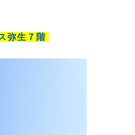
ス弥生７階