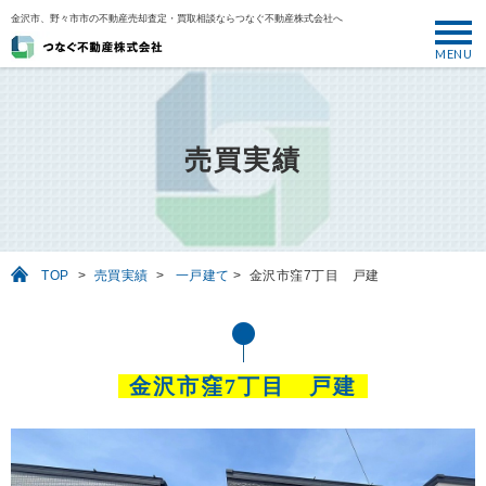
金沢市、野々市市の不動産売却査定・買取相談ならつなぐ不動産株式会社へ
MENU
トップ
ABOUT
売買実績
売却について
SELL
売りたい
TOP
>
売買実績
>
一戸建て
>
金沢市窪7丁目 戸建
BUY
買いたい
PERFORMANCE
金沢市窪7丁目 戸建
実績
USEFUL
お役立ち情報