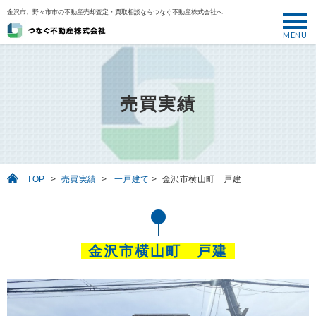
金沢市、野々市市の不動産売却査定・買取相談ならつなぐ不動産株式会社へ
MENU
トップ
ABOUT
売買実績
売却について
SELL
売りたい
TOP
>
売買実績
>
一戸建て
>
金沢市横山町 戸建
BUY
買いたい
PERFORMANCE
金沢市横山町 戸建
実績
USEFUL
お役立ち情報