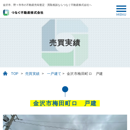
金沢市、野々市市の不動産売却査定・買取相談ならつなぐ不動産株式会社へ
MENU
トップ
ABOUT
売買実績
売却について
SELL
売りたい
TOP
>
売買実績
>
一戸建て
>
金沢市梅田町ロ 戸建
BUY
買いたい
PERFORMANCE
金沢市梅田町ロ 戸建
実績
USEFUL
お役立ち情報