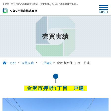
金沢市、野々市市の不動産売却査定・買取相談ならつなぐ不動産株式会社へ
MENU
トップ
ABOUT
売買実績
売却について
SELL
売りたい
TOP
>
売買実績
>
一戸建て
>
金沢市押野1丁目 戸建
BUY
買いたい
PERFORMANCE
金沢市押野1丁目 戸建
実績
USEFUL
お役立ち情報