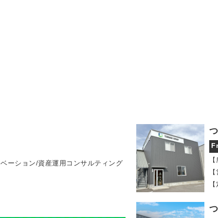
つ
F
【
ノベーション/資産運用コンサルティング
【
【
つ