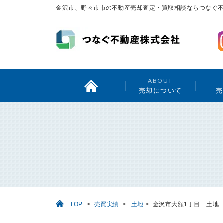
金沢市、野々市市の不動産売却査定・買取相談ならつなぐ
ABOUT
売却について
売
TOP
>
売買実績
>
土地
>
金沢市大額1丁目 土地