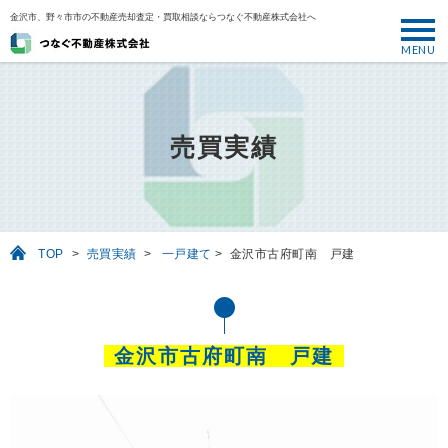
金沢市、野々市市の不動産売却査定・買取相談ならつなぐ不動産株式会社へ
MENU
トップ
ABOUT
売買実績
売却について
SELL
売りたい
TOP
>
売買実績
>
一戸建て
>
金沢市古府町南 戸建
BUY
買いたい
PERFORMANCE
金沢市古府町南 戸建
実績
USEFUL
お役立ち情報