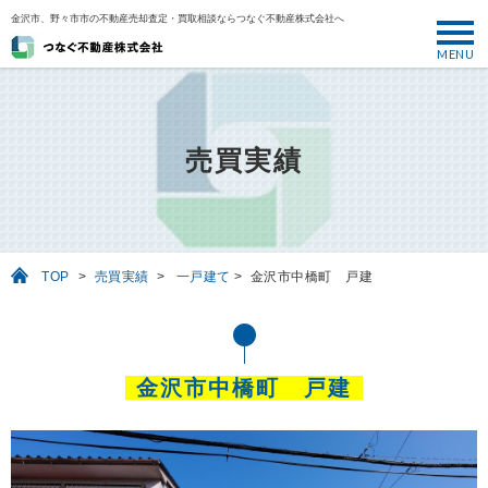
金沢市、野々市市の不動産売却査定・買取相談ならつなぐ不動産株式会社へ
MENU
トップ
ABOUT
売買実績
売却について
SELL
売りたい
TOP
>
売買実績
>
一戸建て
>
金沢市中橋町 戸建
BUY
買いたい
PERFORMANCE
金沢市中橋町 戸建
実績
USEFUL
お役立ち情報