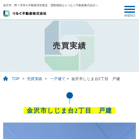
金沢市、野々市市の不動産売却査定・買取相談ならつなぐ不動産株式会社へ
MENU
トップ
ABOUT
売買実績
売却について
SELL
売りたい
TOP
>
売買実績
>
一戸建て
>
金沢市しじま台2丁目 戸建
BUY
買いたい
PERFORMANCE
金沢市しじま台2丁目 戸建
実績
USEFUL
お役立ち情報