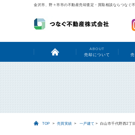
金沢市、野々市市の不動産売却査定・買取相談ならつなぐ
ABOUT
売却について
売
TOP
>
売買実績
>
一戸建て
>
白山市千代野西2丁