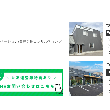
つ
F
【
ノベーション/資産運用コンサルティング
【
【
つ
F
【
【
【