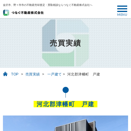
金沢市、野々市市の不動産売却査定・買取相談ならつなぐ不動産株式会社へ
MENU
トップ
ABOUT
売買実績
売却について
SELL
売りたい
TOP
>
売買実績
>
一戸建て
>
河北郡津幡町 戸建
BUY
買いたい
PERFORMANCE
河北郡津幡町 戸建
実績
USEFUL
お役立ち情報