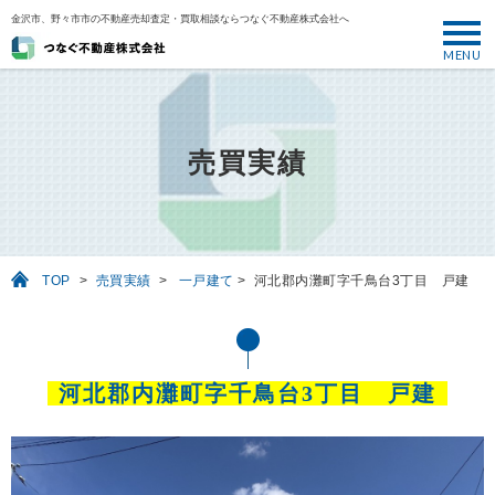
金沢市、野々市市の不動産売却査定・買取相談ならつなぐ不動産株式会社へ
MENU
トップ
ABOUT
売買実績
売却について
SELL
売りたい
TOP
>
売買実績
>
一戸建て
>
河北郡内灘町字千鳥台3丁目 戸建
BUY
買いたい
PERFORMANCE
河北郡内灘町字千鳥台3丁目 戸建
実績
USEFUL
お役立ち情報