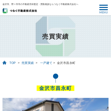
金沢市、野々市市の不動産売却査定・買取相談ならつなぐ不動産株式会社へ
MENU
トップ
ABOUT
売買実績
売却について
SELL
売りたい
TOP
>
売買実績
>
一戸建て
>
金沢市昌永町
BUY
買いたい
PERFORMANCE
金沢市昌永町
実績
USEFUL
お役立ち情報