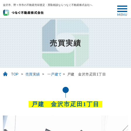
金沢市、野々市市の不動産売却査定・買取相談ならつなぐ不動産株式会社へ
MENU
トップ
ABOUT
売買実績
売却について
SELL
売りたい
TOP
>
売買実績
>
一戸建て
>
戸建 金沢市疋田1丁目
BUY
買いたい
PERFORMANCE
戸建 金沢市疋田1丁目
実績
USEFUL
お役立ち情報