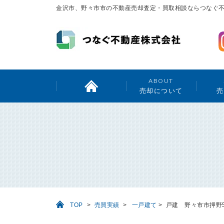
金沢市、野々市市の不動産売却査定・買取相談ならつなぐ
ABOUT
売却について
売
TOP
>
売買実績
>
一戸建て
>
戸建 野々市市押野