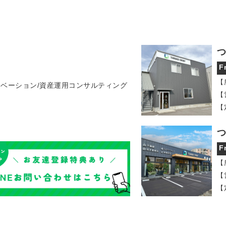
つ
F
【
ノベーション/資産運用コンサルティング
【
【
つ
F
【
【
【