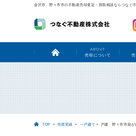
金沢市、野々市市の不動産売却査定・買取相談ならつなぐ
ABOUT
売却について
売
TOP
>
売買実績
>
一戸建て
>
戸建 野々市市扇が