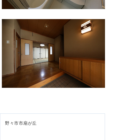
野々市市扇が丘