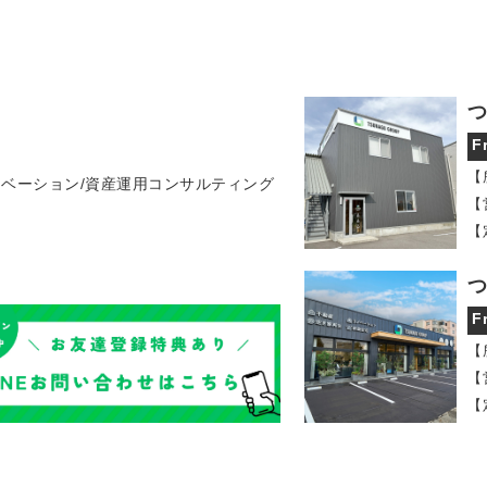
つ
F
【
ノベーション/資産運用コンサルティング
【
【
つ
F
【
【
【