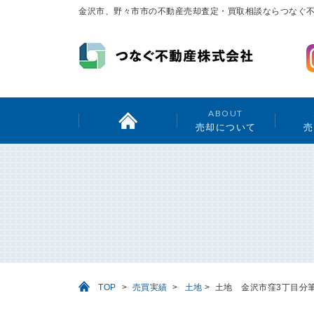
金沢市、野々市市の不動産売却査定・買取相談ならつなぐ
ABOUT
売却について
売
TOP
>
売買実績
>
土地
>
土地 金沢市窪3丁目分