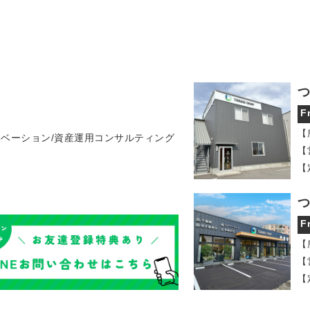
つ
F
【
ノベーション/資産運用コンサルティング
【
【
つ
F
【
【
【