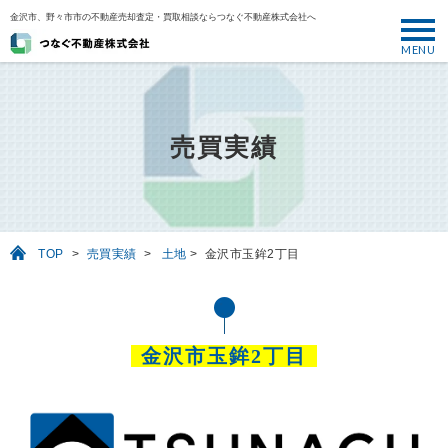
金沢市、野々市市の不動産売却査定・買取相談ならつなぐ不動産株式会社へ
MENU
トップ
ABOUT
売買実績
売却について
SELL
売りたい
TOP
>
売買実績
>
土地
>
金沢市玉鉾2丁目
BUY
買いたい
PERFORMANCE
金沢市玉鉾2丁目
実績
USEFUL
お役立ち情報