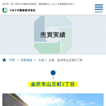
金沢市、野々市市の不動産売却査定・買取相談ならつなぐ不動産株式会社へ
MENU
トップ
ABOUT
売買実績
売却について
SELL
売りたい
TOP
>
売買実績
>
土地
>
土地 金沢市山王町2丁目
BUY
買いたい
PERFORMANCE
金沢市山王町2丁目
実績
USEFUL
お役立ち情報