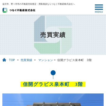
金沢市、野々市市の不動産売却査定・買取相談ならつなぐ不動産株式会社へ
MENU
トップ
ABOUT
売買実績
売却について
SELL
売りたい
TOP
>
売買実績
>
マンション
>
信開グラビス泉本町 3階
BUY
買いたい
PERFORMANCE
信開グラビス泉本町 3階
実績
USEFUL
お役立ち情報