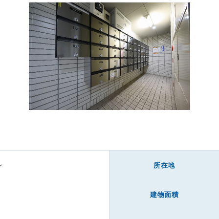
ン
所在地
下
建物面積