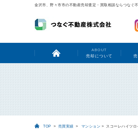
金沢市、野々市市の不動産売却査定・買取相談ならつなぐ
ABOUT
売却について
売
TOP
>
売買実績
>
マンション
>
スコーレハイツロ