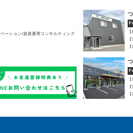
つ
F
【
ノベーション/資産運用コンサルティング
【
【
つ
F
【
【
【