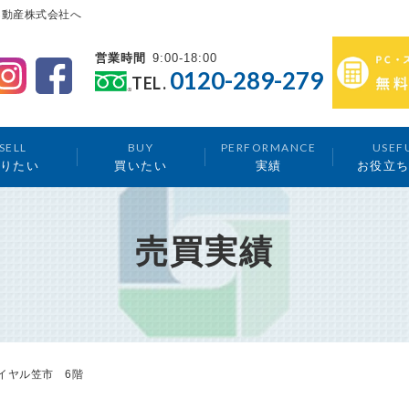
不動産株式会社へ
営業時間
9:00-18:00
0120-289-279
TEL.
SELL
BUY
PERFORMANCE
USEF
りたい
買いたい
実績
お役立
売買実績
イヤル笠市 6階