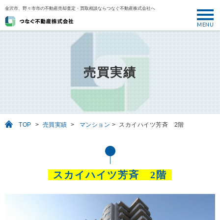
金沢市、野々市市の不動産売却査定・買取相談ならつなぐ不動産株式会社へ
MENU
トップ
ABOUT
売買実績
売却について
SELL
売りたい
TOP
>
売買実績
>
マンション
>
スカイハイツ芳斉 2階
BUY
買いたい
PERFORMANCE
スカイハイツ芳斉 2階
実績
USEFUL
お役立ち情報