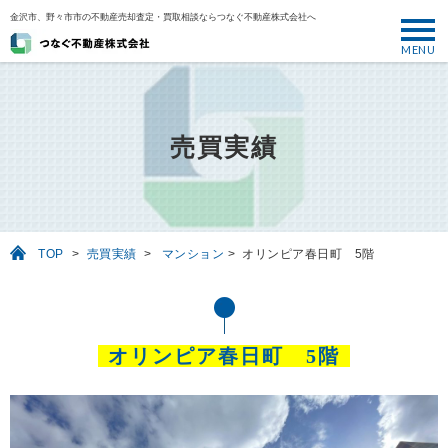
金沢市、野々市市の不動産売却査定・買取相談ならつなぐ不動産株式会社へ
MENU
トップ
ABOUT
売買実績
売却について
SELL
売りたい
TOP
>
売買実績
>
マンション
>
オリンピア春日町 5階
BUY
買いたい
PERFORMANCE
オリンピア春日町 5階
実績
USEFUL
お役立ち情報