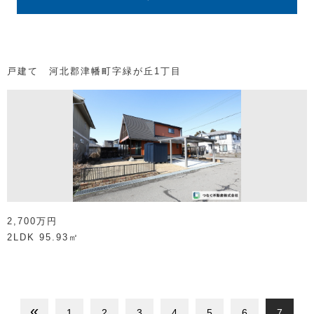
戸建て 河北郡津幡町字緑が丘1丁目
2,700万円
2LDK
95.93㎡
«
1
2
3
4
5
6
7