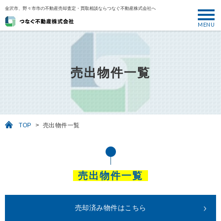
金沢市、野々市市の不動産売却査定・買取相談ならつなぐ不動産株式会社へ
MENU
トップ
ABOUT
売出物件一覧
売却について
SELL
売りたい
TOP
>
売出物件一覧
BUY
買いたい
PERFORMANCE
売出物件一覧
実績
USEFUL
お役立ち情報
売却済み物件はこちら