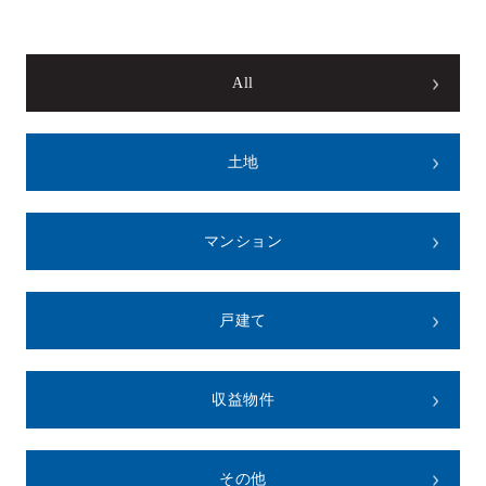
REASON
つなぐ不動産株式会社が
選ばれる理由
All
COMPANY
会社案内
土地
マンション
戸建て
収益物件
その他