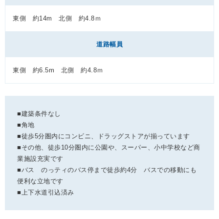
東側 約14m 北側 約4.8ｍ
道路幅員
東側 約6.5m 北側 約4.8ｍ
■建築条件なし
■角地
■徒歩5分圏内にコンビニ、ドラッグストアが揃っています
■その他、徒歩10分圏内に公園や、スーパー、小中学校など商
業施設充実です
■バス のっティのバス停まで徒歩約4分 バスでの移動にも
便利な立地です
■上下水道引込済み