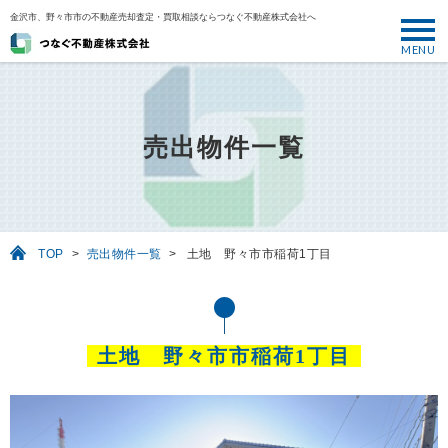
金沢市、野々市市の不動産売却査定・買取相談ならつなぐ不動産株式会社へ
MENU
トップ
ABOUT
売出物件一覧
売却について
SELL
売りたい
TOP
>
売出物件一覧
>
土地 野々市市稲荷1丁目
BUY
買いたい
PERFORMANCE
土地 野々市市稲荷1丁目
実績
USEFUL
お役立ち情報