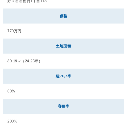
野々市市稲荷1丁目118
価格
770万円
土地面積
80.19㎡（24.25坪）
建ぺい率
60%
容積率
200%