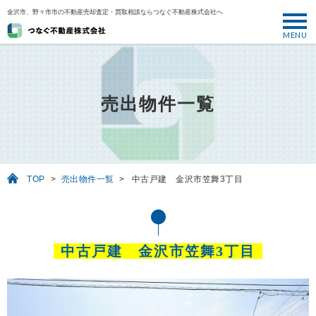
金沢市、野々市市の不動産売却査定・買取相談ならつなぐ不動産株式会社へ
MENU
トップ
ABOUT
売出物件一覧
売却について
SELL
売りたい
TOP
>
売出物件一覧
>
中古戸建 金沢市笠舞3丁目
BUY
買いたい
PERFORMANCE
中古戸建 金沢市笠舞3丁目
実績
USEFUL
お役立ち情報