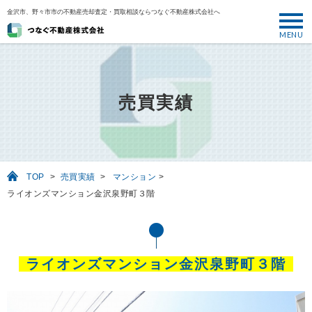
金沢市、野々市市の不動産売却査定・買取相談ならつなぐ不動産株式会社へ
MENU
トップ
ABOUT
売買実績
売却について
SELL
売りたい
TOP
>
売買実績
>
マンション
>
BUY
ライオンズマンション金沢泉野町３階
買いたい
PERFORMANCE
実績
ライオンズマンション金沢泉野町３階
USEFUL
お役立ち情報