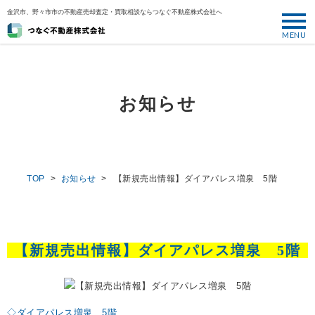
金沢市、野々市市の不動産売却査定・買取相談ならつなぐ不動産株式会社へ
MENU
トップ
ABOUT
お知らせ
売却について
SELL
売りたい
TOP
>
お知らせ
>
【新規売出情報】ダイアパレス増泉 5階
BUY
買いたい
PERFORMANCE
【新規売出情報】ダイアパレス増泉 5階
実績
USEFUL
お役立ち情報
◇ダイアパレス増泉 5階