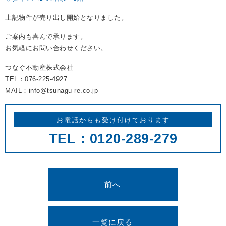
REASON
上記物件が売り出し開始となりました。
つなぐ不動産株式会社が
選ばれる理由
ご案内も喜んで承ります。
COMPANY
お気軽にお問い合わせください。
会社案内
つなぐ不動産株式会社
TEL：076-225-4927
MAIL：info@tsunagu-re.co.jp
お電話からも受け付けております
TEL：0120-289-279
前へ
一覧に戻る