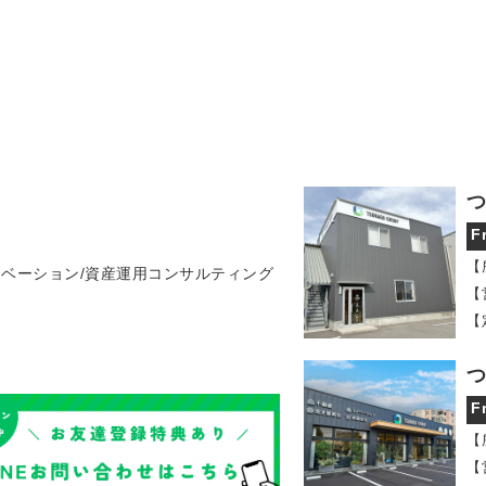
つ
F
【
ノベーション/資産運用コンサルティング
【
【
つ
F
【
【